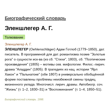
Биографический словарь
Эленшлегер А. Г.
Толкование
Эленшлегер А. Г.
Э́ЛЕНШЛЕГЕР
(Oehlenschläger) Адам Готлоб (1779–1850), дат.
писатель. В программной для дат. романтизма поэме "Золотые
рога" о сущности иск-ва (из сб. "Стихи", 1803), сб. "Поэтические
произведения" (1805) – мотивы сев. мифологии. Филос.-лирич.
драма "Аладдин" (1805). В трагедиях из нац. истории "Ярл
Хакон" и "Пальнатоке" (обе 1807) в универсально обобщённой
форме поставлены проблемы неизбежной смены традиц.
жизненного уклада. Многочисл. лирич. драмы. Автобиогр. соч.
"Жизнь" (т. 1–2, 1830–31) и "Воспоминания" (т. 1–4, 1850–51).
Биографический словарь
.
1998
.