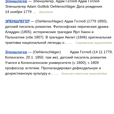
Эленшлегер
— Эленшлегер, Адам Готлоб Адам Готлоб
Эленшлегер Adam Gottlob Oehlenschläger Дата рождения:
14 ноября 1779 …
Википедия
ЭЛЕНШЛЕГЕР
— (Oehlenschlager) Адам Готлоб (1779 1850),
датский писатель романтик. Философская лирическая драма
Аладдин (1805), исторические трагедии Ярл Хакон и
Пальнатоке (обе 1807). В трагедии Амлет (1846) оригинальная
трактовка национальной легенды о… …
Современная энциклопедия
Эленшлегер
— (Oehlenschläger) Адам Готлоб (14.11.1779,
Копенгаген, 20.1. 1850, там же), датский писатель романтик.
Учился в Копенгагенском университете (с 1800); с 1809
профессор эстетики. Пропагандировал дофеодальную и
дохристианскую культуру и… …
Большая советская энциклопедия