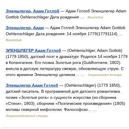
Эленшлегер, Адам Готлоб
— Адам Готлоб Эленшлегер Adam
Gottlob Oehlenschläger Дата рождения …
Википедия
Эленшлегер, Адам
— Адам Готлоб Эленшлегер Adam Gottlob
Oehlenschläger Дата рождения: 14 ноября 1779(17791114) …
Википедия
ЭЛЕНШЛЕГЕР Адам Готлоб
— (Oehlenschlger, Adam Gotlob)
(1779 1850), датский поэт и драматург. Родился 14 ноября 1779
в Копенгагене. Его поэма Золотые рога (Guldhornene, 1802)
внесла в датскую литературу свежую, обновляющую струю. C
этого времени Эленшлегер целиком… …
Энциклопедия Кольера
Эленшлегер Адам Готлоб
— (Oehlenschläger) (1779 1850),
датский писатель. В программной для датского романтизма
поэме «Золотые рога» о сущности искусства (из сборника
«Стихи», 1803), сборнике «Поэтические произведения» (1805)
мотивы северной мифологии. Философско… …
Энциклопедический словарь